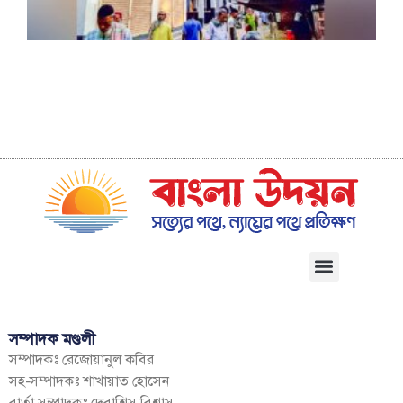
আ
গ
ম
সম্পাদক মণ্ডলী
সম্পাদকঃ রেজোয়ানুল কবির
সহ-সম্পাদকঃ শাখায়াত হোসেন
বার্তা সম্পাদকঃ দেবাশিস বিশ্বাস