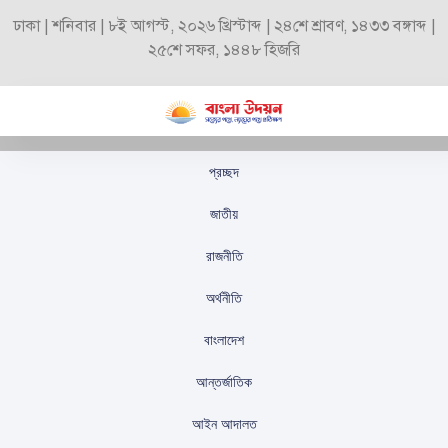
ঢাকা | শনিবার | ৮ই আগস্ট, ২০২৬ খ্রিস্টাব্দ | ২৪শে শ্রাবণ, ১৪৩৩ বঙ্গাব্দ |
২৫শে সফর, ১৪৪৮ হিজরি
প্রচ্ছদ
চবি নারীনির্যাতনের
জাতীয়
অভিযোগে সংঘর্ষে আহত
রাজনীতি
৩২, সেনা মোতায়েন
অর্থনীতি
স্টাফ রিপোর্টার
প্রকাশিতঃ
আগস্ট ৩১, ২০২৫
বাংলাদেশ
আন্তর্জাতিক
আইন আদালত