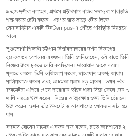
প্রত্যক্ষদর্শীরা বলছেন, প্রথমে প্রক্টরিয়াল বডির সদস্যরা পরিস্থিতি
শান্ত করার চেষ্টা করেন। এরপর রাত সাড়ে ৩টার দিকে
সেনাবাহিনীর একটি টিমCampus-এ পৌঁছে পরিস্থিতি নিয়ন্ত্রণে
আসে।
ভুক্তভোগী শিক্ষার্থী চট্টগ্রাম বিশ্ববিদ্যালয়ের দর্শন বিভাগের
২৪-২৫তম সেশনের একজন। তিনি জানিয়েছেন, ওই রাতে তিনি
নিজের রুমে ঢুকতে দেরি করছিলেন। দারোয়ান তাকে দরজা
খুলতে বললে, তিনি অভিযোগ করেন, দারোয়ান অকথ্য ভাষায়
গালিগালাজ করেন এবং আচমকা গলায় চড় মারেন। তখন তাঁর
রুমমেটরা এগিয়ে গেলে দারোয়ান তাঁকে ধাক্কা দিয়ে ফেলে দেন ও
লাথি মারতে শুরু করেন। নিজের আত্মরক্ষার জন্য তিনি চেঁচানো
শুরু করেন, তখন তাঁর রুমমেট ও আশপাশের লোকজন সাঁট হয়ে
যান।
ফরহাদ হোসেন নামের একজন ছাত্র বলেন, রাতে ক্যাম্পাসের ২
নম্বর গেটের কাছে মাছ বাজারের সামনে একটি বাসায় ঢোকার