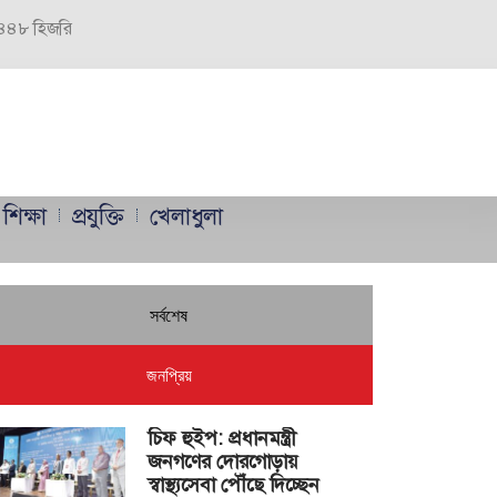
 ১৪৪৮ হিজরি
শিক্ষা
প্রযুক্তি
খেলাধুলা
সর্বশেষ
জনপ্রিয়
চিফ হুইপ: প্রধানমন্ত্রী
জনগণের দোরগোড়ায়
স্বাস্থ্যসেবা পৌঁছে দিচ্ছেন