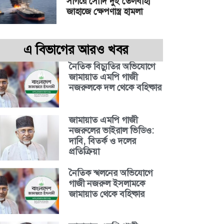
সাগরে সৌদি দুই তেলবাহী
জাহাজে ক্ষেপণাস্ত্র হামলা
এ বিভাগের আরও খবর
নৈতিক বিচ্যুতির অভিযোগে
জামায়াত এমপি গাজী
নজরুলকে দল থেকে বহিষ্কার
জামায়াত এমপি গাজী
নজরুলের ভাইরাল ভিডিও:
দাবি, বিতর্ক ও দলের
প্রতিক্রিয়া
নৈতিক স্খলনের অভিযোগে
গাজী নজরুল ইসলামকে
জামায়াত থেকে বহিষ্কার