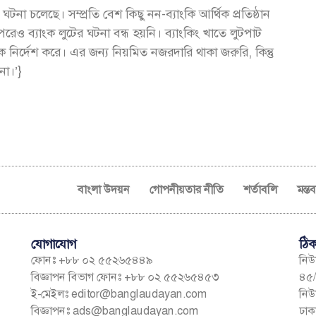
টনা চলেছে। সম্প্রতি বেশ কিছু নন-ব্যাংকি আর্থিক প্রতিষ্ঠান
রেও ব্যাংক লুটের ঘটনা বন্ধ হয়নি। ব্যাংকিং খাতে লুটপাট
 নির্দেশ করে। এর জন্য নিয়মিত নজরদারি থাকা জরুরি, কিন্তু
না।’}
বাংলা উদয়ন
গোপনীয়তার নীতি
শর্তাবলি
মন্ত
যোগাযোগ
ঠিক
ফোনঃ +৮৮ ০২ ৫৫২৬৫৪৪৯
নিউম
বিজ্ঞাপন বিভাগ ফোনঃ +৮৮ ০২ ৫৫২৬৫৪৫৩
৪৫/
ই-মেইলঃ
editor@banglaudayan.com
নিউ
বিজ্ঞাপনঃ
ads@banglaudayan.com
ঢাক