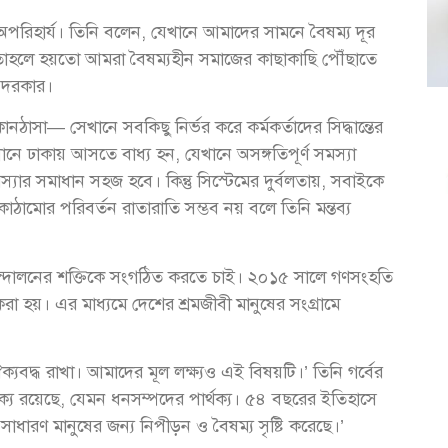
র অপরিহার্য। তিনি বলেন, যেখানে আমাদের সামনে বৈষম্য দূর
, তাহলে হয়তো আমরা বৈষম্যহীন সমাজের কাছাকাছি পৌঁছাতে
র দরকার।
ঠাসা— সেখানে সবকিছু নির্ভর করে কর্মকর্তাদের সিদ্ধান্তের
ে ঢাকায় আসতে বাধ্য হন, যেখানে অসঙ্গতিপূর্ণ সমস্যা
মস্যার সমাধান সহজ হবে। কিন্তু সিস্টেমের দুর্বলতায়, সবাইকে
াঠামোর পরিবর্তন রাতারাতি সম্ভব নয় বলে তিনি মন্তব্য
ন্দোলনের শক্তিকে সংগঠিত করতে চাই। ২০১৫ সালে গণসংহতি
য়। এর মাধ্যমে দেশের শ্রমজীবী মানুষের সংগ্রামে
ঐক্যবদ্ধ রাখা। আমাদের মূল লক্ষ্যও এই বিষয়টি।’ তিনি গর্বের
ার্থক্য রয়েছে, যেমন ধনসম্পদের পার্থক্য। ৫৪ বছরের ইতিহাসে
াধারণ মানুষের জন্য নিপীড়ন ও বৈষম্য সৃষ্টি করেছে।’