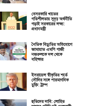
বেসরকারি খাতের
গতিশীলতায় সুদৃঢ় অর্থনীতি
গড়াই সরকারের লক্ষ্য:
প্রধানমন্ত্রী
নৈতিক বিচ্যুতির অভিযোগে
জামায়াত এমপি গাজী
নজরুলকে দল থেকে
বহিষ্কার
ইসরায়েল স্বীকৃতির শর্তে
সৌদির সঙ্গে পারমাণবিক
চুক্তি: ট্রাম্প
হুতিদের দাবি: লোহিত