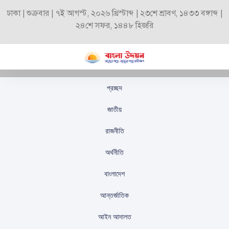
ঢাকা | শুক্রবার | ৭ই আগস্ট, ২০২৬ খ্রিস্টাব্দ | ২৩শে শ্রাবণ, ১৪৩৩ বঙ্গাব্দ |
২৪শে সফর, ১৪৪৮ হিজরি
প্রচ্ছদ
সারাদেশে দিন ও রাতের
জাতীয়
তাপমাত্রা অপরিবর্তিত
রাজনীতি
থাকতে পারে
অর্থনীতি
স্টাফ রিপোর্টার
প্রকাশিতঃ
আগস্ট ২৮, ২০২৫
বাংলাদেশ
আন্তর্জাতিক
আইন আদালত