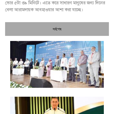
ভোর ৫টা ৩৯ মিনিটে। এতে করে সাধারণ মানুষের জন্য দিনের
বেলা আরামদায়ক আবহাওয়ার আশা করা যাচ্ছে।
সর্বশেষ
চি
প্রধ
জন
দো
স্বা
পৌ
দিচ
বে
খা
গত