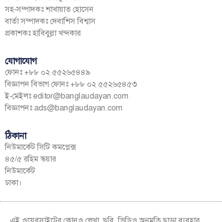
সহ-সম্পাদকঃ শাখায়াত হোসেন
বার্তা সম্পাদকঃ দেবাশিস বিশ্বাস
প্রকাশকঃ হাবিবুল্লা খন্দকার
যোগাযোগ
ফোনঃ +৮৮ ০২ ৫৫২৬৫৪৪৯
বিজ্ঞাপন বিভাগ ফোনঃ +৮৮ ০২ ৫৫২৬৫৪৫৩
ই-মেইলঃ
editor@banglaudayan.com
বিজ্ঞাপনঃ
ads@banglaudayan.com
ঠিকানা
নিউমার্কেট সিটি কমপ্লেক্স
৪৫/৫ রহিম স্কয়ার
নিউমার্কেট
ঢাকা।
এই ওয়েবসাইটের কোনও লেখা, ছবি, ভিডিও অনুমতি ছাড়া ব্যবহার