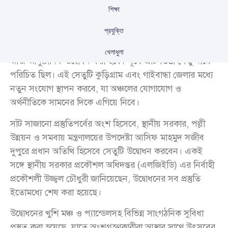
শিক্ষা
প্রযুক্তি
তিস্তা নদীর ওপর নির্মিত বহুল প্রত্যাশিত মাওলানা ভাসানী সেতু
খেলাধুলা
আজ আনুষ্ঠানিক উদ্বোধন করা হবে। পূর্বে এটি তিস্তা সেতু নামে
পরিচিত ছিল। এই সেতুটি কুড়িগ্রাম এবং গাইবান্ধা জেলার মধ্যে
নতুন সংযোগ স্থাপন করবে, যা অঞ্চলের যোগাযোগ ও
অর্থনীতিকে সামনের দিকে এগিয়ে নিবে।
সাঁট সাজানো প্রস্তুতিপর্বের অংশ হিসেবে, স্থানীয় সরকার, পল্লী
উন্নয়ন ও সমবায় মন্ত্রণালয়ের উপদেষ্টা আসিফ মাহমুদ সজীব
দুপুরে প্রধান অতিথি হিসেবে সেতুটি উদ্বোধন করবেন। একই
সঙ্গে স্থানীয় সরকার প্রকৌশল অধিদপ্তর (এলজিইডি) এর নির্বাহী
প্রকৌশলী উজ্জ্বল চৌধুরী জানিয়েছেন, উদ্বোধনের সব প্রস্তুতি
ইতোমধ্যে শেষ করা হয়েছে।
উদ্বোধনের খুশি মঞ্চ ও প্যান্ডেলসহ বিভিন্ন সাংগঠনিক সুবিধা
প্রস্তুত করা হয়েছে, যাতে অংশগ্রহণকারীরা আস্থার সাথে উৎসবের