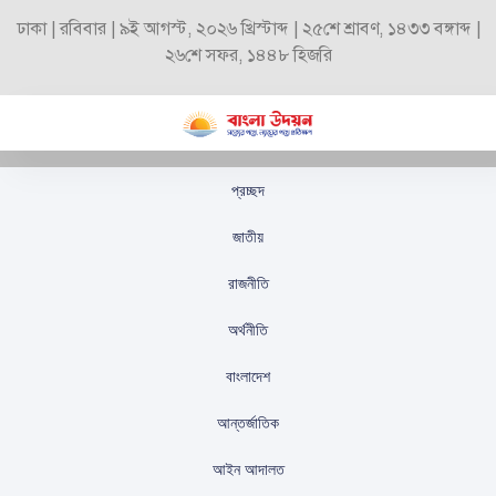
ঢাকা | রবিবার | ৯ই আগস্ট, ২০২৬ খ্রিস্টাব্দ | ২৫শে শ্রাবণ, ১৪৩৩ বঙ্গাব্দ |
২৬শে সফর, ১৪৪৮ হিজরি
প্রচ্ছদ
আজ উদ্বোধন হচ্ছে মাওলানা
জাতীয়
ভাসানী সেতু
রাজনীতি
স্টাফ রিপোর্টার
প্রকাশিতঃ
আগস্ট ২০, ২০২৫
অর্থনীতি
বাংলাদেশ
আন্তর্জাতিক
আইন আদালত