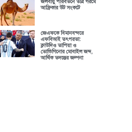
জলবায়ু পরিবর্তনে তীব্র গরমে
আফ্রিকার উট সংকটে
জেএফকে বিমানবন্দরে
এফবিআই তৎপরতা:
ক্লাউদিও তাপিয়া ও
তোভিগিনোর মোবাইল জব্দ,
আর্থিক তদন্তের জল্পনা