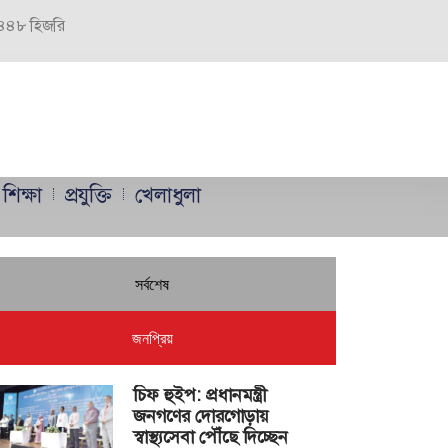
 ১৪৪৮ হিজরি
শিক্ষা
প্রযুক্তি
খেলাধুলা
সর্বশেষ
জনপ্রিয়
চিফ হুইপ: প্রধানমন্ত্রী
জনগণের দোরগোড়ায়
স্বাস্থ্যসেবা পৌঁছে দিচ্ছেন