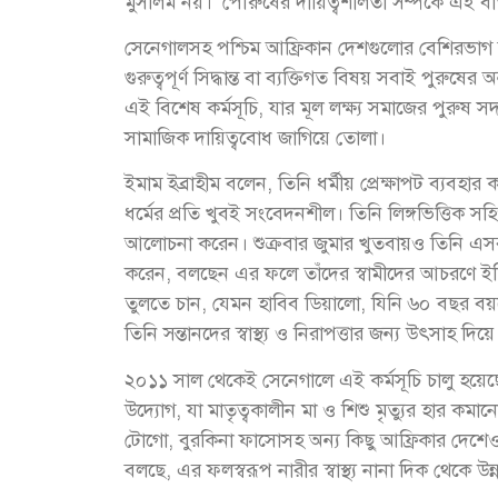
মুসলিম নয়।’ পৌরুষের দায়িত্বশীলতা সম্পর্কে এই বার্তা 
সেনেগালসহ পশ্চিম আফ্রিকান দেশগুলোর বেশিরভাগ সা
গুরুত্বপূর্ণ সিদ্ধান্ত বা ব্যক্তিগত বিষয় সবাই পুরুষ
এই বিশেষ কর্মসূচি, যার মূল লক্ষ্য সমাজের পুরুষ সদ
সামাজিক দায়িত্ববোধ জাগিয়ে তোলা।
ইমাম ইব্রাহীম বলেন, তিনি ধর্মীয় প্রেক্ষাপট ব্যবহা
ধর্মের প্রতি খুবই সংবেদনশীল। তিনি লিঙ্গভিত্তিক স
আলোচনা করেন। শুক্রবার জুমার খুতবায়ও তিনি এসব ব
করেন, বলছেন এর ফলে তাঁদের স্বামীদের আচরণে ই
তুলতে চান, যেমন হাবিব ডিয়ালো, যিনি ৬০ বছর বয়স
তিনি সন্তানদের স্বাস্থ্য ও নিরাপত্তার জন্য উৎসাহ দিয
২০১১ সাল থেকেই সেনেগালে এই কর্মসূচি চালু হয়েছে।
উদ্যোগ, যা মাতৃত্বকালীন মা ও শিশু মৃত্যুর হার কম
টোগো, বুরকিনা ফাসোসহ অন্য কিছু আফ্রিকার দেশেও চা
বলছে, এর ফলস্বরূপ নারীর স্বাস্থ্য নানা দিক থেকে উন