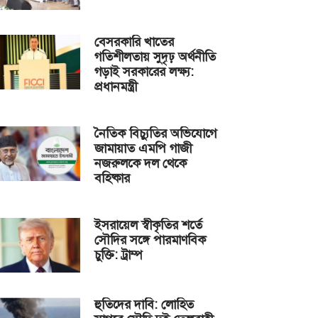
বেসরকারি খাতের
গতিশীলতায় সুদৃঢ় অর্থনীতি
গড়াই সরকারের লক্ষ্য:
প্রধানমন্ত্রী
নৈতিক বিচ্যুতির অভিযোগে
জামায়াত এমপি গাজী
নজরুলকে দল থেকে
বহিষ্কার
ইসরায়েল স্বীকৃতির শর্তে
সৌদির সঙ্গে পারমাণবিক
চুক্তি: ট্রাম্প
হুতিদের দাবি: লোহিত