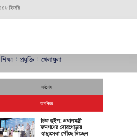
 ১৪৪৮ হিজরি
শিক্ষা
প্রযুক্তি
খেলাধুলা
সর্বশেষ
জনপ্রিয়
চিফ হুইপ: প্রধানমন্ত্রী
জনগণের দোরগোড়ায়
স্বাস্থ্যসেবা পৌঁছে দিচ্ছেন