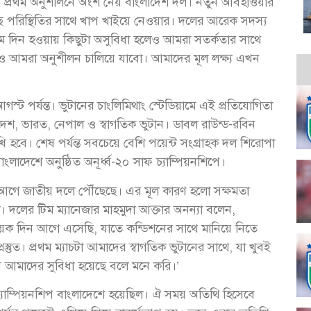
লে প্রথম অনুশীলনে অংশ নেয় বাংলাদেশ দল। নতুন আবহাওয়ার
চ্ছে পরিস্থিতির সাথে খাপ খাইয়ে নেওয়ার। দলের আরেক সদস্য
থম দিন হওয়ায় কিছুটা অসুবিধা হলেও আমরা সতর্কতার সাথে
লও আমরা অনুশীলন চালিয়ে যাবো। আমাদের মূল লক্ষ্য এখন
 আগস্ট পর্যন্ত। ভুটানের চাংলিমিথাং স্টেডিয়ামে এই প্রতিযোগিতা
েশ, ভারত, নেপাল ও স্বাগতিক ভুটান। ডাবল রাউন্ড-রবিন
খি হবে। শেষ পর্যন্ত সবচেয়ে বেশি পয়েন্ট সংগ্রাহক দল শিরোপা
দেশে অনুষ্ঠিত অনূর্ধ্ব-২০ সাফ চ্যাম্পিয়নশিপে।
িন আগে জাতীয় দলে পৌঁছেছে। এর মূল কারণ হলো সক্ষমতা
। দলের টিম ম্যানেজার মাহমুদা আক্তার অনন্যা বলেন,
য়েক দিন আগে এসেছি, যাতে কন্ডিশনের সাথে মানিয়ে নিতে
রস্তুত। প্রথম ম্যাচটা আমাদের স্বাগতিক ভুটানের সাথে, যা খুবই
 এসে আমাদের সুবিধা হয়েছে বলে মনে করি।’
চ্যাম্পিয়নশিপ বাংলাদেশে হয়েছিল। ঐ সময় অতিথি হিসেবে