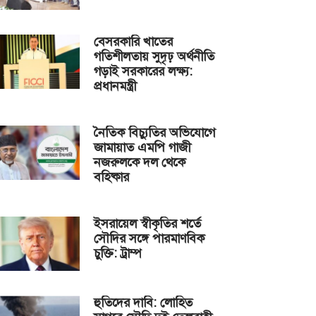
বেসরকারি খাতের
গতিশীলতায় সুদৃঢ় অর্থনীতি
গড়াই সরকারের লক্ষ্য:
প্রধানমন্ত্রী
নৈতিক বিচ্যুতির অভিযোগে
জামায়াত এমপি গাজী
নজরুলকে দল থেকে
বহিষ্কার
ইসরায়েল স্বীকৃতির শর্তে
সৌদির সঙ্গে পারমাণবিক
চুক্তি: ট্রাম্প
হুতিদের দাবি: লোহিত