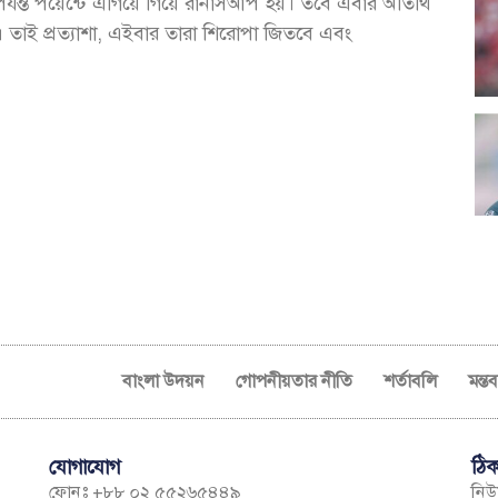
যন্ত পয়েন্টে এগিয়ে গিয়ে রানার্সআপ হয়। তবে এবার অতিথি
। তাই প্রত্যাশা, এইবার তারা শিরোপা জিতবে এবং
বাংলা উদয়ন
গোপনীয়তার নীতি
শর্তাবলি
মন্ত
যোগাযোগ
ঠিক
ফোনঃ +৮৮ ০২ ৫৫২৬৫৪৪৯
নিউম