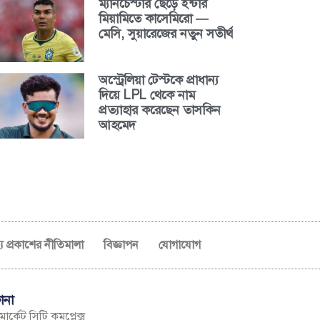
ম্যানচেস্টার ছেড়ে ইন্টার
মিয়ামিতে কাসেমিরো —
মেসি, সুয়ারেজের নতুন সতীর্থ
অস্ট্রেলিয়া টেস্টকে প্রাধান্য
দিয়ে LPL থেকে নাম
প্রত্যাহার করেছেন তাসকিন
আহমেদ
ব্য প্রকাশের নীতিমালা
বিজ্ঞাপন
যোগাযোগ
ানা
ার্কেট সিটি কমপ্লেক্স