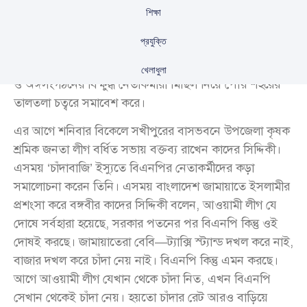
বিরুদ্ধে নানা স্লোগান দেন তারা। এ ঘটনাকে কেন্দ্র করে স্থানীয়
শিক্ষা
কৃষক শ্রমিক জনতা লীগ ও বিএনপির নেতাকর্মীদের মধ্যে চাপা
ক্ষোভ ও উত্তেজনা বিরাজ করছে।
প্রযুক্তি
শনিবার (৮ ডিসেম্বর) রাত সাড়ে ১০টার দিকে উপজেলা বিএনপি
খেলাধুলা
ও অঙ্গসংগঠনের বিক্ষুব্ধ নেতাকর্মীরা মিছিল নিয়ে পৌর শহরের
তালতলা চত্বরে সমাবেশ করে।
এর আগে শনিবার বিকেলে সখীপুরের বাসভবনে উপজেলা কৃষক
শ্রমিক জনতা লীগ বর্ধিত সভায় বক্তব্য রাখেন কাদের সিদ্দিকী।
এসময় ‘চাঁদাবাজি’ ইস্যুতে বিএনপির নেতাকর্মীদের কড়া
সমালোচনা করেন তিনি। এসময় বাংলাদেশ জামায়াতে ইসলামীর
প্রশংসা করে বঙ্গবীর কাদের সিদ্দিকী বলেন, আওয়ামী লীগ যে
দোষে সর্বহারা হয়েছে, সরকার পতনের পর বিএনপি কিন্তু ওই
দোষই করছে। জামায়াতেরা বেবি—ট্যাক্সি স্ট্যান্ড দখল করে নাই,
বাজার দখল করে চাঁদা নেয় নাই। বিএনপি কিন্তু এমন করছে।
আগে আওয়ামী লীগ যেখান থেকে চাঁদা নিত, এখন বিএনপি
সেখান থেকেই চাঁদা নেয়। হয়তো চাঁদার রেট আরও বাড়িয়ে