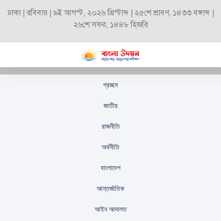
ঢাকা | রবিবার | ৯ই আগস্ট, ২০২৬ খ্রিস্টাব্দ | ২৫শে শ্রাবণ, ১৪৩৩ বঙ্গাব্দ |
২৬শে সফর, ১৪৪৮ হিজরি
প্রচ্ছদ
রোববার ৩ ঘণ্টা বিঘ্নিত হবে
জাতীয়
ইন্টারনেট সেবা
রাজনীতি
স্টাফ রিপোর্টার
প্রকাশিতঃ
ডিসেম্বর ৪, ২০২৪
অর্থনীতি
বাংলাদেশ
আন্তর্জাতিক
আইন আদালত